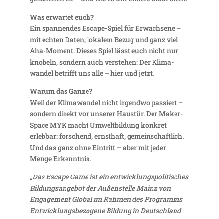
Was erwartet euch?
Ein span­nendes Escape-Spiel für Erwach­sene –
mit echten Daten, lokalem Bezug und ganz viel
Aha-Moment. Dieses Spiel lässt euch nicht nur
knobeln, sondern auch verstehen: Der Klima­
wandel betrifft uns alle – hier und jetzt.
Warum das Ganze?
Weil der Klima­wandel nicht irgendwo passiert –
sondern direkt vor unserer Haustür. Der Maker­
Space MYK macht Umwelt­bil­dung konkret
erlebbar: forschend, ernst­haft, gemein­schaft­lich.
Und das ganz ohne Eintritt – aber mit jeder
Menge Erkenntnis.
„Das Escape Game ist ein entwick­lungs­po­li­ti­sches
Bildungs­an­gebot der Außen­stelle Mainz von
Enga­ge­ment Global im Rahmen des Programms
Entwick­lungs­be­zo­gene Bildung in Deutsch­land