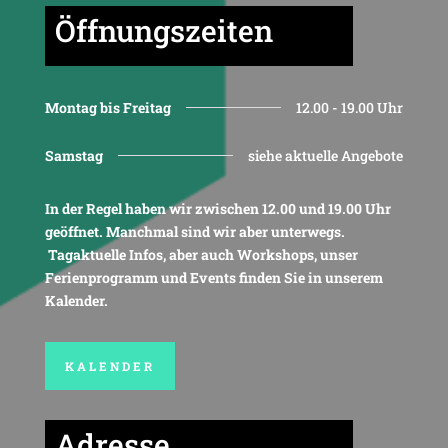
Öffnungszeiten
Montag bis Freitag
12.00 - 19.00 Uhr
Samstag
siehe aktuelle Angebote
In der Regel haben wir zwischen 12.00 und 19.00 Uhr
geöffnet. Manchmal sind wir aber unterwegs.
Tagaktuelle Infos, aber auch Workshops, unser
Ferienprogramm und Events finden Sie in unserem
Kalender.
KALENDER
Adresse