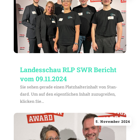
Landes­schau RLP SWR Bericht
vom 09.11.2024
Sie sehen gerade einen Platz­hal­ter­in­halt von Stan­
dard. Um auf den eigent­li­chen Inhalt zuzu­greifen,
klicken Sie…
5. November 2024