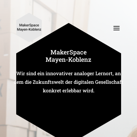
Maker­Space
Mayen-Koblenz
Wir sind ein inno­va­tiver analoger Lernort, an
dem die Zukunfts­welt der digi­talen Gesell­schaft
konkret erlebbar wird.