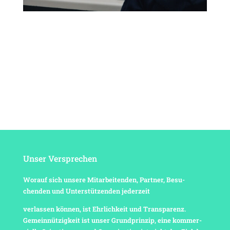
Unser Verspre­chen
Worauf sich unsere Mitar­bei­tenden, Partner, Besu­
chenden und Unter­stüt­zenden jederzeit
verlassen können, ist Ehrlich­keit und Trans­pa­renz.
Gemein­nüt­zig­keit ist unser Grund­prinzip, eine kommer­