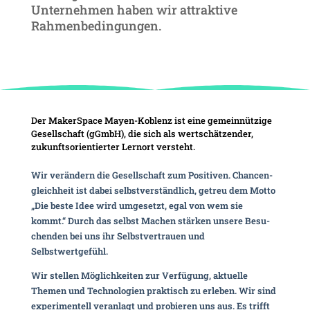
Unter­nehmen haben wir attrak­tive
Rahmenbedingungen.
Der Maker­Space Mayen-Koblenz ist eine gemein­nüt­zige
Gesell­schaft (gGmbH), die sich als wert­schät­zender,
zukunfts­ori­en­tierter Lernort versteht.
Wir verän­dern die Gesell­schaft zum Posi­tiven. Chan­cen­
gleich­heit ist dabei selbst­ver­ständ­lich, getreu dem Motto
„Die beste Idee wird umge­setzt, egal von wem sie
kommt.“ Durch das selbst Machen stärken unsere Besu­
chenden bei uns ihr Selbst­ver­trauen und
Selbstwertgefühl.
Wir stellen Möglich­keiten zur Verfü­gung, aktu­elle
Themen und Tech­no­lo­gien prak­tisch zu erleben. Wir sind
expe­ri­men­tell veran­lagt und probieren uns aus. Es trifft