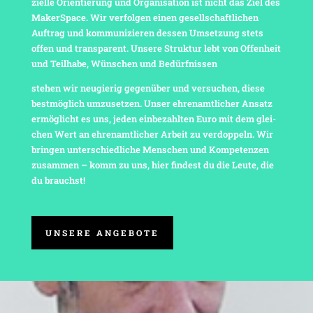
zi­elle Orien­tie­rung und Orga­ni­sa­tion ist nicht das Ziel des
Maker­Space. Wir verfolgen einen gesell­schaft­li­chen
Auftrag und kommu­ni­zieren dessen Umset­zung stets
offen und trans­pa­rent. Unsere Struktur lebt von Offen­heit
und Teil­habe, Wünschen und Bedürfnissen
stehen wir neugierig gegen­über und versu­chen, diese
best­mög­lich umzu­setzen. Unser ehren­amt­li­cher Ansatz
ermög­licht es uns, jeden einbe­zahlten Euro mit dem glei­
chen Wert an ehren­amt­li­cher Arbeit zu verdop­peln. Wir
bringen unter­schied­liche Menschen und Kompe­tenzen
zusammen – komm zu uns, hier findest du die Leute, die
du brauchst!
UNSERE ANGEBOTE