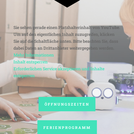
Sie sehen gerade einen Platz­hal­ter­in­halt von
YouTube
.
Um auf den eigent­li­chen Inhalt zuzu­greifen, klicken
Sie auf die Schalt­fläche unten. Bitte beachten Sie, dass
dabei Daten an Dritt­an­bieter weiter­ge­geben werden.
Mehr Infor­ma­tionen
Inhalt entsperren
Erfor­der­li­chen Service akzep­tieren und Inhalte
entsperren
ÖFFNUNGS­ZEITEN
FERI­EN­PRO­GRAMM