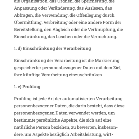
die Orga­ni­sa­tion, das Ordnen, die Spei­che­rung, die
Anpas­sung oder Verän­de­rung, das Auslesen, das
Abfragen, die Verwen­dung, die Offen­le­gung durch
Über­mitt­lung, Verbrei­tung oder eine andere Form der
Bereit­stel­lung, den Abgleich oder die Verknüp­fung, die
Einschrän­kung, das Löschen oder die Vernichtung.
d) Einschrän­kung der Verarbeitung
Einschrän­kung der Verar­bei­tung ist die Markie­rung
gespei­cherter perso­nen­be­zo­gener Daten mit dem Ziel,
ihre künf­tige Verar­bei­tung einzuschränken.
e) Profiling
Profiling ist jede Art der auto­ma­ti­sierten Verar­bei­tung
perso­nen­be­zo­gener Daten, die darin besteht, dass diese
perso­nen­be­zo­genen Daten verwendet werden, um
bestimmte persön­liche Aspekte, die sich auf eine
natür­liche Person beziehen, zu bewerten, insbe­son­
dere, um Aspekte bezüg­lich Arbeits­leis­tung, wirt­