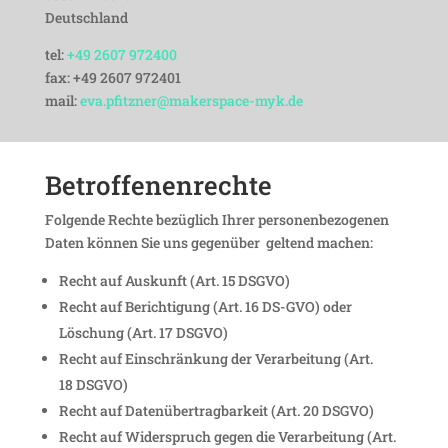
Deutsch­land
tel:
+49 2607 972400
fax: +49 2607 972401
mail:
eva.pfitzner@makerspace-myk.de
Betrof­fe­nen­rechte
Folgende Rechte bezüg­lich Ihrer perso­nen­be­zo­genen
Daten können Sie uns gegen­über geltend machen:
Recht auf Auskunft (Art. 15 DSGVO)
Recht auf Berich­ti­gung (Art. 16 DS-GVO) oder
Löschung (Art. 17 DSGVO)
Recht auf Einschrän­kung der Verar­bei­tung (Art.
18 DSGVO)
Recht auf Daten­über­trag­bar­keit (Art. 20 DSGVO)
Recht auf Wider­spruch gegen die Verar­bei­tung (Art.