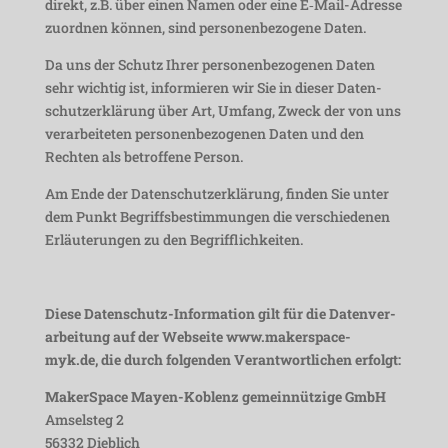
direkt, z.B. über einen Namen oder eine E‑Mail-Adresse
zuordnen können, sind perso­nen­be­zo­gene Daten.
Da uns der Schutz Ihrer perso­nen­be­zo­genen Daten
sehr wichtig ist, infor­mieren wir Sie in dieser Daten­
schutz­er­klä­rung über Art, Umfang, Zweck der von uns
verar­bei­teten perso­nen­be­zo­genen Daten und den
Rechten als betrof­fene Person.
Am Ende der Daten­schutz­er­klä­rung, finden Sie unter
dem Punkt Begriffs­be­stim­mungen die verschie­denen
Erläu­te­rungen zu den Begrifflichkeiten.
Diese Daten­schutz-Infor­ma­tion gilt für die Daten­ver­
ar­bei­tung auf der Webseite www.makerspace-
myk.de, die durch folgenden Verant­wort­li­chen erfolgt:
Maker­Space Mayen-Koblenz gemein­nüt­zige GmbH
Amsel­steg 2
56332 Dieb­lich