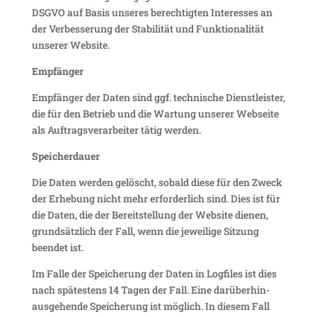
DSGVO auf Basis unseres berech­tigten Inter­esses an
der Verbes­se­rung der Stabi­lität und Funk­tio­na­lität
unserer Website.
Empfänger
Empfänger der Daten sind ggf. tech­ni­sche Dienst­leister,
die für den Betrieb und die Wartung unserer Webseite
als Auftrags­ver­ar­beiter tätig werden.
Spei­cher­dauer
Die Daten werden gelöscht, sobald diese für den Zweck
der Erhe­bung nicht mehr erfor­der­lich sind. Dies ist für
die Daten, die der Bereit­stel­lung der Website dienen,
grund­sätz­lich der Fall, wenn die jewei­lige Sitzung
beendet ist.
Im Falle der Spei­che­rung der Daten in Logfiles ist dies
nach spätes­tens 14 Tagen der Fall. Eine darüber­hin­
aus­ge­hende Spei­che­rung ist möglich. In diesem Fall