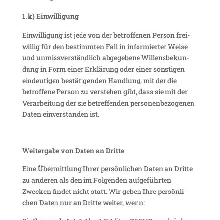
k) Einwil­li­gung
Einwil­li­gung ist jede von der betrof­fenen Person frei­
willig für den bestimmten Fall in infor­mierter Weise
und unmiss­ver­ständ­lich abge­ge­bene Willens­be­kun­
dung in Form einer Erklä­rung oder einer sons­tigen
eindeu­tigen bestä­ti­genden Hand­lung, mit der die
betrof­fene Person zu verstehen gibt, dass sie mit der
Verar­bei­tung der sie betref­fenden perso­nen­be­zo­genen
Daten einver­standen ist.
Weiter­gabe von Daten an Dritte
Eine Über­mitt­lung Ihrer persön­li­chen Daten an Dritte
zu anderen als den im Folgenden aufge­führten
Zwecken findet nicht statt. Wir geben Ihre persön­li­
chen Daten nur an Dritte weiter, wenn: