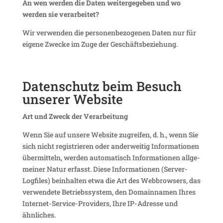
An wen werden die Daten weiter­ge­geben und wo
werden sie verarbeitet?
Wir verwenden die perso­nen­be­zo­genen Daten nur für
eigene Zwecke im Zuge der Geschäftsbeziehung.
Daten­schutz beim Besuch
unserer Website
Art und Zweck der Verarbeitung
Wenn Sie auf unsere Website zugreifen, d. h., wenn Sie
sich nicht regis­trieren oder ander­weitig Infor­ma­tionen
über­mit­teln, werden auto­ma­tisch Infor­ma­tionen allge­
meiner Natur erfasst. Diese Infor­ma­tionen (Server-
Logfiles) beinhalten etwa die Art des Webbrow­sers, das
verwen­dete Betriebs­system, den Domain­namen Ihres
Internet-Service-Provi­ders, Ihre IP-Adresse und
ähnliches.