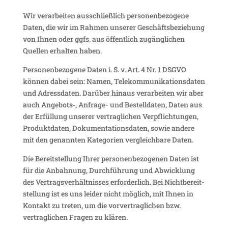
Wir verar­beiten ausschließ­lich perso­nen­be­zo­gene
Daten, die wir im Rahmen unserer Geschäfts­be­zie­hung
von Ihnen oder ggfs. aus öffent­lich zugäng­li­chen
Quellen erhalten haben.
Perso­nen­be­zo­gene Daten i. S. v. Art. 4 Nr. 1 DSGVO
können dabei sein: Namen, Tele­kom­mu­ni­ka­ti­ons­daten
und Adress­daten. Darüber hinaus verar­beiten wir aber
auch Angebots‑, Anfrage- und Bestell­daten, Daten aus
der Erfül­lung unserer vertrag­li­chen Verpflich­tungen,
Produkt­daten, Doku­men­ta­ti­ons­daten, sowie andere
mit den genannten Kate­go­rien vergleich­bare Daten.
Die Bereit­stel­lung Ihrer perso­nen­be­zo­genen Daten ist
für die Anbah­nung, Durch­füh­rung und Abwick­lung
des Vertrags­ver­hält­nisses erfor­der­lich. Bei Nicht­be­reit­
stel­lung ist es uns leider nicht möglich, mit Ihnen in
Kontakt zu treten, um die vorver­trag­li­chen bzw.
vertrag­li­chen Fragen zu klären.