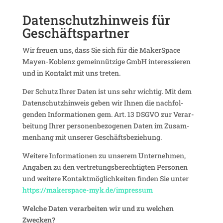
Daten­schutz­hin­weis für
Geschäftspartner
Wir freuen uns, dass Sie sich für die Maker­Space
Mayen-Koblenz gemein­nüt­zige GmbH inter­es­sieren
und in Kontakt mit uns treten.
Der Schutz Ihrer Daten ist uns sehr wichtig. Mit dem
Daten­schutz­hin­weis geben wir Ihnen die nach­fol­
genden Infor­ma­tionen gem. Art. 13 DSGVO zur Verar­
bei­tung Ihrer perso­nen­be­zo­genen Daten im Zusam­
men­hang mit unserer Geschäftsbeziehung.
Weitere Infor­ma­tionen zu unserem Unter­nehmen,
Angaben zu den vertre­tungs­be­rech­tigten Personen
und weitere Kontakt­mög­lich­keiten finden Sie unter
https://makerspace-myk.de/impressum
Welche Daten verar­beiten wir und zu welchen
Zwecken?