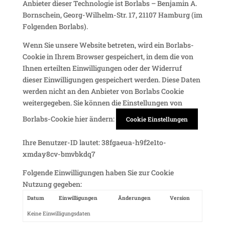
Anbieter dieser Tech­no­logie ist Borlabs – Benjamin A.
Born­schein, Georg-Wilhelm-Str. 17, 21107 Hamburg (im
Folgenden Borlabs).
Wenn Sie unsere Website betreten, wird ein Borlabs-
Cookie in Ihrem Browser gespei­chert, in dem die von
Ihnen erteilten Einwil­li­gungen oder der Widerruf
dieser Einwil­li­gungen gespei­chert werden. Diese Daten
werden nicht an den Anbieter von Borlabs Cookie
weiter­ge­geben. Sie können die Einstel­lungen von
Borlabs-Cookie hier ändern:
Cookie Einstellungen
Ihre Benutzer-ID lautet:
38fgaeua-h9f2e1to-
xmday8cv-bmvbkdq7
Folgende Einwil­li­gungen haben Sie zur Cookie
Nutzung gegeben:
Datum
Einwilligungen
Änderungen
Version
Keine Einwilligungsdaten