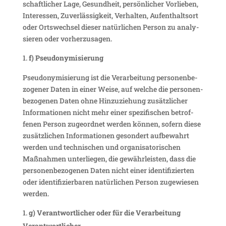
schaft­li­cher Lage, Gesund­heit, persön­li­cher Vorlieben,
Inter­essen, Zuver­läs­sig­keit, Verhalten, Aufent­haltsort
oder Orts­wechsel dieser natür­li­chen Person zu analy­
sieren oder vorherzusagen.
f) Pseud­ony­mi­sie­rung
Pseud­ony­mi­sie­rung ist die Verar­bei­tung perso­nen­be­
zo­gener Daten in einer Weise, auf welche die perso­nen­
be­zo­genen Daten ohne Hinzu­zie­hung zusätz­li­cher
Infor­ma­tionen nicht mehr einer spezi­fi­schen betrof­
fenen Person zuge­ordnet werden können, sofern diese
zusätz­li­chen Infor­ma­tionen geson­dert aufbe­wahrt
werden und tech­ni­schen und orga­ni­sa­to­ri­schen
Maßnahmen unter­liegen, die gewähr­leisten, dass die
perso­nen­be­zo­genen Daten nicht einer iden­ti­fi­zierten
oder iden­ti­fi­zier­baren natür­li­chen Person zuge­wiesen
werden.
g) Verant­wort­li­cher oder für die Verar­bei­tung
Verantwortlicher