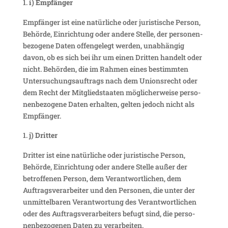
i) Empfänger
Empfänger ist eine natür­liche oder juris­ti­sche Person,
Behörde, Einrich­tung oder andere Stelle, der perso­nen­
be­zo­gene Daten offen­ge­legt werden, unab­hängig
davon, ob es sich bei ihr um einen Dritten handelt oder
nicht. Behörden, die im Rahmen eines bestimmten
Unter­su­chungs­auf­trags nach dem Unions­recht oder
dem Recht der Mitglied­staaten mögli­cher­weise perso­
nen­be­zo­gene Daten erhalten, gelten jedoch nicht als
Empfänger.
j) Dritter
Dritter ist eine natür­liche oder juris­ti­sche Person,
Behörde, Einrich­tung oder andere Stelle außer der
betrof­fenen Person, dem Verant­wort­li­chen, dem
Auftrags­ver­ar­beiter und den Personen, die unter der
unmit­tel­baren Verant­wor­tung des Verant­wort­li­chen
oder des Auftrags­ver­ar­bei­ters befugt sind, die perso­
nen­be­zo­genen Daten zu verarbeiten.