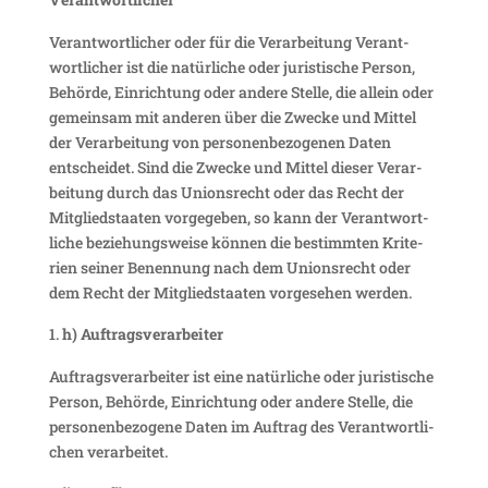
Verant­wort­li­cher oder für die Verar­bei­tung Verant­
wort­li­cher ist die natür­liche oder juris­ti­sche Person,
Behörde, Einrich­tung oder andere Stelle, die allein oder
gemeinsam mit anderen über die Zwecke und Mittel
der Verar­bei­tung von perso­nen­be­zo­genen Daten
entscheidet. Sind die Zwecke und Mittel dieser Verar­
bei­tung durch das Unions­recht oder das Recht der
Mitglied­staaten vorge­geben, so kann der Verant­wort­
liche bezie­hungs­weise können die bestimmten Krite­
rien seiner Benen­nung nach dem Unions­recht oder
dem Recht der Mitglied­staaten vorge­sehen werden.
h) Auftrags­ver­ar­beiter
Auftrags­ver­ar­beiter ist eine natür­liche oder juris­ti­sche
Person, Behörde, Einrich­tung oder andere Stelle, die
perso­nen­be­zo­gene Daten im Auftrag des Verant­wort­li­
chen verarbeitet.