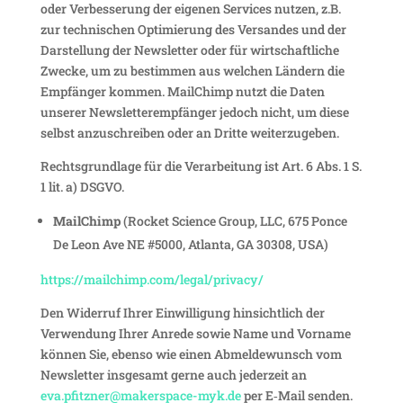
oder Verbes­se­rung der eigenen Services nutzen, z.B.
zur tech­ni­schen Opti­mie­rung des Versandes und der
Darstel­lung der News­letter oder für wirt­schaft­liche
Zwecke, um zu bestimmen aus welchen Ländern die
Empfänger kommen. MailChimp nutzt die Daten
unserer News­let­ter­emp­fänger jedoch nicht, um diese
selbst anzu­schreiben oder an Dritte weiterzugeben.
Rechts­grund­lage für die Verar­bei­tung ist Art. 6 Abs. 1 S.
1 lit. a) DSGVO.
MailChimp
(Rocket Science Group, LLC, 675 Ponce
De Leon Ave NE #5000, Atlanta, GA 30308, USA)
https://mailchimp.com/legal/privacy/
Den Widerruf Ihrer Einwil­li­gung hinsicht­lich der
Verwen­dung Ihrer Anrede sowie Name und Vorname
können Sie, ebenso wie einen Abmel­de­wunsch vom
News­letter insge­samt gerne auch jeder­zeit an
eva.pfitzner@makerspace-myk.de
per E‑Mail senden.