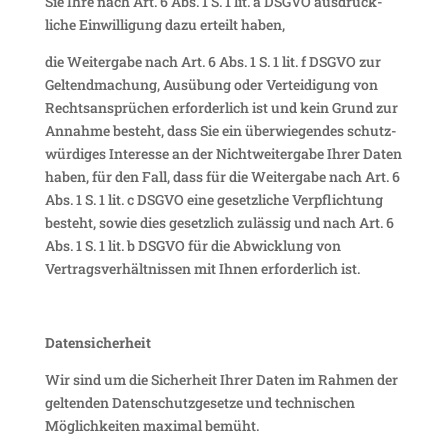
Sie Ihre nach Art. 6 Abs. 1 S. 1 lit. a DSGVO ausdrück­
liche Einwil­li­gung dazu erteilt haben,
die Weiter­gabe nach Art. 6 Abs. 1 S. 1 lit. f DSGVO zur
Geltend­ma­chung, Ausübung oder Vertei­di­gung von
Rechts­an­sprü­chen erfor­der­lich ist und kein Grund zur
Annahme besteht, dass Sie ein über­wie­gendes schutz­
wür­diges Inter­esse an der Nicht­wei­ter­gabe Ihrer Daten
haben, für den Fall, dass für die Weiter­gabe nach Art. 6
Abs. 1 S. 1 lit. c DSGVO eine gesetz­liche Verpflich­tung
besteht, sowie dies gesetz­lich zulässig und nach Art. 6
Abs. 1 S. 1 lit. b DSGVO für die Abwick­lung von
Vertrags­ver­hält­nissen mit Ihnen erfor­der­lich ist.
Daten­si­cher­heit
Wir sind um die Sicher­heit Ihrer Daten im Rahmen der
geltenden Daten­schutz­ge­setze und tech­ni­schen
Möglich­keiten maximal bemüht.