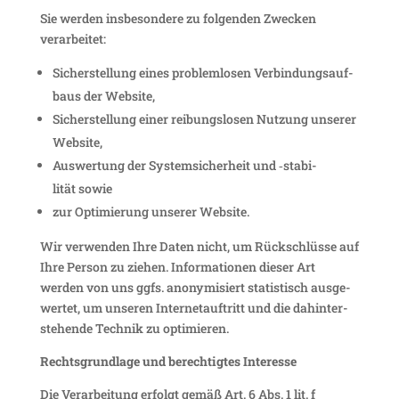
Sie werden insbe­son­dere zu folgenden Zwecken
verarbeitet:
Sicher­stel­lung eines problem­losen Verbin­dungs­auf­
baus der Website,
Sicher­stel­lung einer reibungs­losen Nutzung unserer
Website,
Auswer­tung der System­si­cher­heit und ‑stabi­
lität sowie
zur Opti­mie­rung unserer Website.
Wir verwenden Ihre Daten nicht, um Rück­schlüsse auf
Ihre Person zu ziehen. Infor­ma­tionen dieser Art
werden von uns ggfs. anony­mi­siert statis­tisch ausge­
wertet, um unseren Inter­net­auf­tritt und die dahin­ter­
ste­hende Technik zu optimieren.
Rechts­grund­lage und berech­tigtes Interesse
Die Verar­bei­tung erfolgt gemäß Art. 6 Abs. 1 lit. f