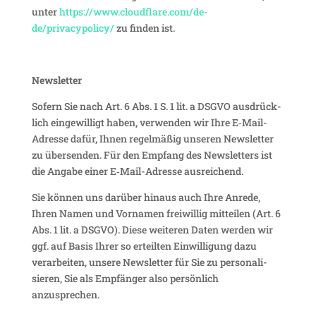
unter
https://www.cloudflare.com/de-
de/privacypolicy/
zu finden ist.
News­letter
Sofern Sie nach Art. 6 Abs. 1 S. 1 lit. a DSGVO ausdrück­
lich einge­wil­ligt haben, verwenden wir Ihre E‑Mail-
Adresse dafür, Ihnen regel­mäßig unseren News­letter
zu über­senden. Für den Empfang des News­let­ters ist
die Angabe einer E‑Mail-Adresse ausreichend.
Sie können uns darüber hinaus auch Ihre Anrede,
Ihren Namen und Vornamen frei­willig mitteilen (Art. 6
Abs. 1 lit. a DSGVO). Diese weiteren Daten werden wir
ggf. auf Basis Ihrer so erteilten Einwil­li­gung dazu
verar­beiten, unsere News­letter für Sie zu perso­na­li­
sieren, Sie als Empfänger also persön­lich
anzusprechen.