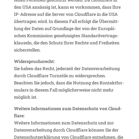
den USA ansässig ist, kann es vorkommen, dass Ihre
IP-Adresse auf die Server von Cloud­flare in die USA
über­tragen wird. In diesem Fall erfolgt die Über­mitt­
lung der Daten auf Grund­lage der von der Euro­päi­
schen Kommis­sion geneh­migten Stan­dard­ver­trags­
klau­seln, die den Schutz Ihrer Rechte und Frei­heiten
sicherstellen.
Wider­spruchs­recht:
Sie haben das Recht, jeder­zeit der Daten­ver­ar­bei­tung
durch Cloud­flare Turn­stile zu wider­spre­chen.
Beachten Sie jedoch, dass die Nutzung des Kontakt­for­
mu­lars in diesem Fall mögli­cher­weise nicht mehr
möglich ist.
Weitere Infor­ma­tionen zum Daten­schutz von Cloud­
flare:
Weitere Infor­ma­tionen zum Daten­schutz und zur
Daten­ver­ar­bei­tung durch Cloud­flare können Sie der
Daten­schutz­er­klä­rung von Cloud­flare entnehmen, die