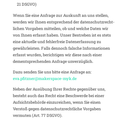
21 DSGVO)
Wenn Sie eine Anfrage zur Auskunft an uns stellen,
werden wir Ihnen entspre­chend der daten­schutz­recht­
li­chen Vorgaben mitteilen, ob und welche Daten wir
von Ihnen erfasst haben. Unser Bestreben ist es stets
eine aktu­elle und fehler­freie Daten­er­fas­sung zu
gewähr­leisten. Falls dennoch falsche Infor­ma­tionen
erfasst wurden, berich­tigen wir diese nach einer
dementspre­chenden Anfrage unverzüglich.
Dazu senden Sie uns bitte eine Anfrage an:
eva.pfitzner@makerspace-myk.de
Neben der Ausübung Ihrer Rechte gegen­über uns,
besteht auch das Recht eine Beschwerde bei einer
Aufsichts­be­hörde einzu­rei­chen, wenn Sie einen
Verstoß gegen daten­schutz­recht­liche Vorgaben
vermuten (Art. 77 DSGVO).