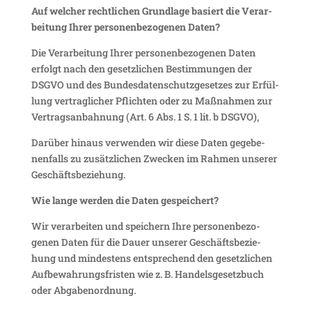
Auf welcher recht­li­chen Grund­lage basiert die Verar­
bei­tung Ihrer perso­nen­be­zo­genen Daten?
Die Verar­bei­tung Ihrer perso­nen­be­zo­genen Daten
erfolgt nach den gesetz­li­chen Bestim­mungen der
DSGVO und des Bundes­da­ten­schutz­ge­setzes zur Erfül­
lung vertrag­li­cher Pflichten oder zu Maßnahmen zur
Vertrags­an­bah­nung (Art. 6 Abs. 1 S. 1 lit. b DSGVO),
Darüber hinaus verwenden wir diese Daten gege­be­
nen­falls zu zusätz­li­chen Zwecken im Rahmen unserer
Geschäftsbeziehung.
Wie lange werden die Daten gespeichert?
Wir verar­beiten und spei­chern Ihre perso­nen­be­zo­
genen Daten für die Dauer unserer Geschäfts­be­zie­
hung und mindes­tens entspre­chend den gesetz­li­chen
Aufbe­wah­rungs­fristen wie z. B. Handels­ge­setz­buch
oder Abgabenordnung.