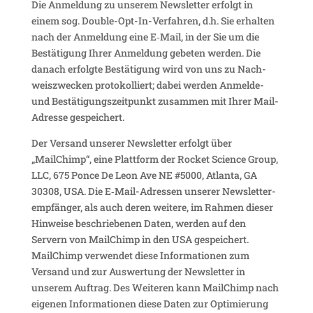
Die Anmel­dung zu unserem News­letter erfolgt in
einem sog. Double-Opt-In-Verfahren, d.h. Sie erhalten
nach der Anmel­dung eine E‑Mail, in der Sie um die
Bestä­ti­gung Ihrer Anmel­dung gebeten werden. Die
danach erfolgte Bestä­ti­gung wird von uns zu Nach­
weis­zwe­cken proto­kol­liert; dabei werden Anmelde-
und Bestä­ti­gungs­zeit­punkt zusammen mit Ihrer Mail-
Adresse gespeichert.
Der Versand unserer News­letter erfolgt über
„MailChimp“, eine Platt­form der Rocket Science Group,
LLC, 675 Ponce De Leon Ave NE #5000, Atlanta, GA
30308, USA. Die E‑Mail-Adressen unserer News­let­ter­
emp­fänger, als auch deren weitere, im Rahmen dieser
Hinweise beschrie­benen Daten, werden auf den
Servern von MailChimp in den USA gespei­chert.
MailChimp verwendet diese Infor­ma­tionen zum
Versand und zur Auswer­tung der News­letter in
unserem Auftrag. Des Weiteren kann MailChimp nach
eigenen Infor­ma­tionen diese Daten zur Opti­mie­rung