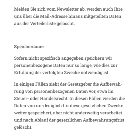
Melden Sie sich vom News­letter ab, werden auch Ihre
uns über die Mail-Adresse hinaus mitge­teilten Daten
aus der Vertei­ler­liste gelöscht.
Spei­cher­dauer
Sofern nicht spezi­fisch ange­geben spei­chern wir
perso­nen­be­zo­gene Daten nur so lange, wie dies zur
Erfül­lung der verfolgten Zwecke notwendig ist.
In einigen Fällen sieht der Gesetz­geber die Aufbe­wah­
rung von perso­nen­be­zo­genen Daten vor, etwa im
Steuer- oder Handels­recht. In diesen Fällen werden die
Daten von uns ledig­lich für diese gesetz­li­chen Zwecke
weiter gespei­chert, aber nicht ander­weitig verar­beitet
und nach Ablauf der gesetz­li­chen Aufbe­wah­rungs­frist
gelöscht.