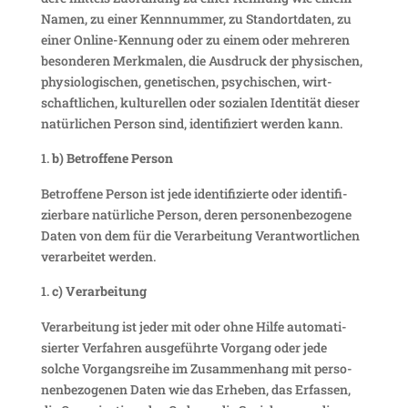
Namen, zu einer Kenn­nummer, zu Stand­ort­daten, zu
einer Online-Kennung oder zu einem oder mehreren
beson­deren Merk­malen, die Ausdruck der physi­schen,
physio­lo­gi­schen, gene­ti­schen, psychi­schen, wirt­
schaft­li­chen, kultu­rellen oder sozialen Iden­tität dieser
natür­li­chen Person sind, iden­ti­fi­ziert werden kann.
b) Betrof­fene Person
Betrof­fene Person ist jede iden­ti­fi­zierte oder iden­ti­fi­
zier­bare natür­liche Person, deren perso­nen­be­zo­gene
Daten von dem für die Verar­bei­tung Verant­wort­li­chen
verar­beitet werden.
c) Verar­bei­tung
Verar­bei­tung ist jeder mit oder ohne Hilfe auto­ma­ti­
sierter Verfahren ausge­führte Vorgang oder jede
solche Vorgangs­reihe im Zusam­men­hang mit perso­
nen­be­zo­genen Daten wie das Erheben, das Erfassen,