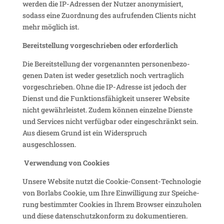
werden die IP-Adressen der Nutzer anony­mi­siert,
sodass eine Zuord­nung des aufru­fenden Clients nicht
mehr möglich ist.
Bereit­stel­lung vorge­schrieben oder erforderlich
Die Bereit­stel­lung der vorge­nannten perso­nen­be­zo­
genen Daten ist weder gesetz­lich noch vertrag­lich
vorge­schrieben. Ohne die IP-Adresse ist jedoch der
Dienst und die Funk­ti­ons­fä­hig­keit unserer Website
nicht gewähr­leistet. Zudem können einzelne Dienste
und Services nicht verfügbar oder einge­schränkt sein.
Aus diesem Grund ist ein Wider­spruch
ausgeschlossen.
Verwen­dung von Cookies
Unsere Website nutzt die Cookie-Consent-Tech­no­logie
von Borlabs Cookie, um Ihre Einwil­li­gung zur Spei­che­
rung bestimmter Cookies in Ihrem Browser einzu­holen
und diese daten­schutz­kon­form zu doku­men­tieren.