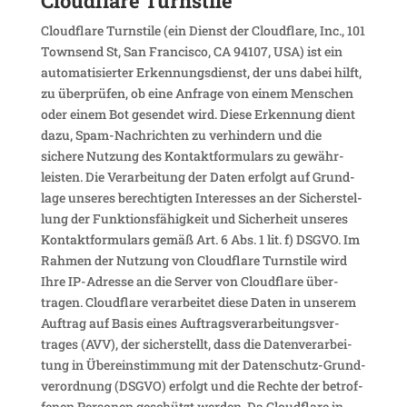
Cloud­flare Turnstile
Cloud­flare Turn­stile (ein Dienst der Cloud­flare, Inc., 101
Town­send St, San Fran­cisco, CA 94107, USA) ist ein
auto­ma­ti­sierter Erken­nungs­dienst, der uns dabei hilft,
zu über­prüfen, ob eine Anfrage von einem Menschen
oder einem Bot gesendet wird. Diese Erken­nung dient
dazu, Spam-Nach­richten zu verhin­dern und die
sichere Nutzung des Kontakt­for­mu­lars zu gewähr­
leisten. Die Verar­bei­tung der Daten erfolgt auf Grund­
lage unseres berech­tigten Inter­esses an der Sicher­stel­
lung der Funk­ti­ons­fä­hig­keit und Sicher­heit unseres
Kontakt­for­mu­lars gemäß Art. 6 Abs. 1 lit. f) DSGVO. Im
Rahmen der Nutzung von Cloud­flare Turn­stile wird
Ihre IP-Adresse an die Server von Cloud­flare über­
tragen. Cloud­flare verar­beitet diese Daten in unserem
Auftrag auf Basis eines Auftrags­ver­ar­bei­tungs­ver­
trages (AVV), der sicher­stellt, dass die Daten­ver­ar­bei­
tung in Über­ein­stim­mung mit der Daten­schutz-Grund­
ver­ord­nung (DSGVO) erfolgt und die Rechte der betrof­
fenen Personen geschützt werden. Da Cloud­flare in