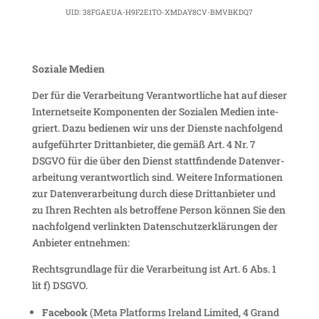
UID: 38FGAEUA-H9F2E1TO-XMDAY8CV-BMVBKDQ7
Soziale Medien
Der für die Verar­bei­tung Verant­wort­liche hat auf dieser
Inter­net­seite Kompo­nenten der Sozialen Medien inte­
griert. Dazu bedienen wir uns der Dienste nach­fol­gend
aufge­führter Dritt­an­bieter, die gemäß Art. 4 Nr. 7
DSGVO für die über den Dienst statt­fin­dende Daten­ver­
ar­bei­tung verant­wort­lich sind. Weitere Infor­ma­tionen
zur Daten­ver­ar­bei­tung durch diese Dritt­an­bieter und
zu Ihren Rechten als betrof­fene Person können Sie den
nach­fol­gend verlinkten Daten­schutz­er­klä­rungen der
Anbieter entnehmen:
Rechts­grund­lage für die Verar­bei­tung ist Art. 6 Abs. 1
lit f) DSGVO.
Face­book
(Meta Plat­forms Ireland Limited, 4 Grand