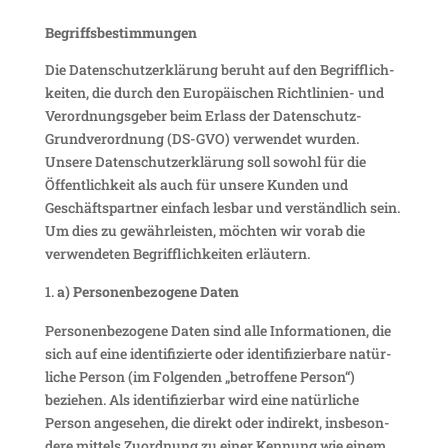
Begriffs­be­stim­mungen
Die Daten­schutz­er­klä­rung beruht auf den Begriff­lich­
keiten, die durch den Euro­päi­schen Richt­li­nien- und
Verord­nungs­geber beim Erlass der Daten­schutz-
Grund­ver­ord­nung (DS-GVO) verwendet wurden.
Unsere Daten­schutz­er­klä­rung soll sowohl für die
Öffent­lich­keit als auch für unsere Kunden und
Geschäfts­partner einfach lesbar und verständ­lich sein.
Um dies zu gewähr­leisten, möchten wir vorab die
verwen­deten Begriff­lich­keiten erläutern.
a) Perso­nen­be­zo­gene Daten
Perso­nen­be­zo­gene Daten sind alle Infor­ma­tionen, die
sich auf eine iden­ti­fi­zierte oder iden­ti­fi­zier­bare natür­
liche Person (im Folgenden „betrof­fene Person“)
beziehen. Als iden­ti­fi­zierbar wird eine natür­liche
Person ange­sehen, die direkt oder indi­rekt, insbe­son­
dere mittels Zuord­nung zu einer Kennung wie einem