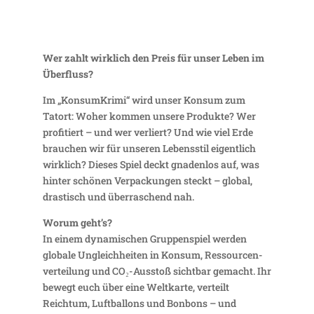
Wer zahlt wirk­lich den Preis für unser Leben im
Überfluss?
Im „Konsum­Krimi“ wird unser Konsum zum
Tatort: Woher kommen unsere Produkte? Wer
profi­tiert – und wer verliert? Und wie viel Erde
brau­chen wir für unseren Lebens­stil eigent­lich
wirk­lich? Dieses Spiel deckt gnadenlos auf, was
hinter schönen Verpa­ckungen steckt – global,
dras­tisch und über­ra­schend nah.
Worum geht’s?
In einem dyna­mi­schen Grup­pen­spiel werden
globale Ungleich­heiten in Konsum, Ressour­cen­
ver­tei­lung und CO₂-Ausstoß sichtbar gemacht. Ihr
bewegt euch über eine Welt­karte, verteilt
Reichtum, Luft­bal­lons und Bonbons – und