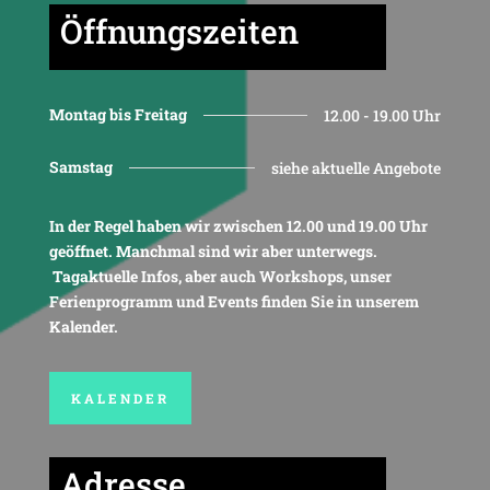
Öffnungszeiten
Montag bis Freitag
12.00 - 19.00 Uhr
Samstag
siehe aktuelle Angebote
In der Regel haben wir zwischen 12.00 und 19.00 Uhr
geöffnet. Manchmal sind wir aber unterwegs.
Tagaktuelle Infos, aber auch Workshops, unser
Ferienprogramm und Events finden Sie in unserem
Kalender.
KALENDER
Adresse